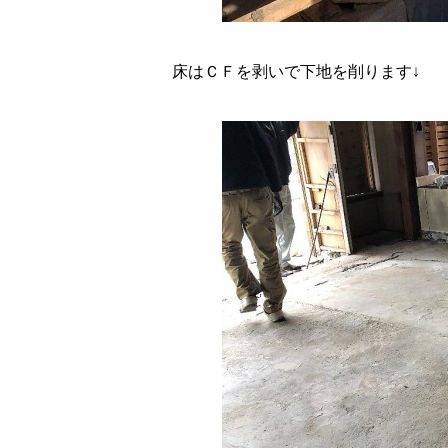
床はＣＦを剥いで下地を削ります↓