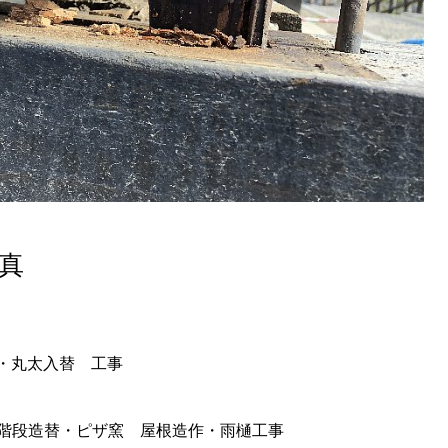
真
・丸太入替 工事
階段造替・ピザ窯 屋根造作・雨樋工事