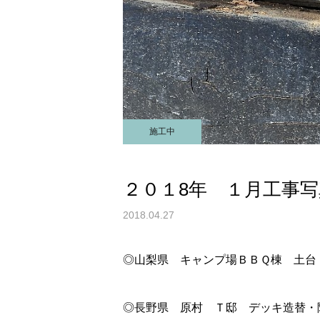
施工中
２０１8年 １月工事写
2018.04.27
◎山梨県 キャンプ場ＢＢＱ棟 土台
◎長野県 原村 Ｔ邸 デッキ造替・