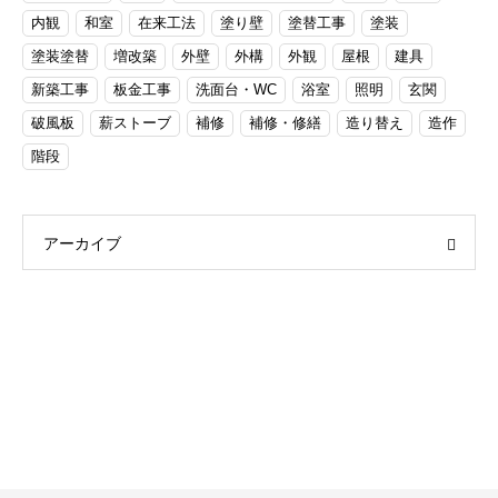
内観
和室
在来工法
塗り壁
塗替工事
塗装
塗装塗替
増改築
外壁
外構
外観
屋根
建具
新築工事
板金工事
洗面台・WC
浴室
照明
玄関
破風板
薪ストーブ
補修
補修・修繕
造り替え
造作
階段
アーカイブ