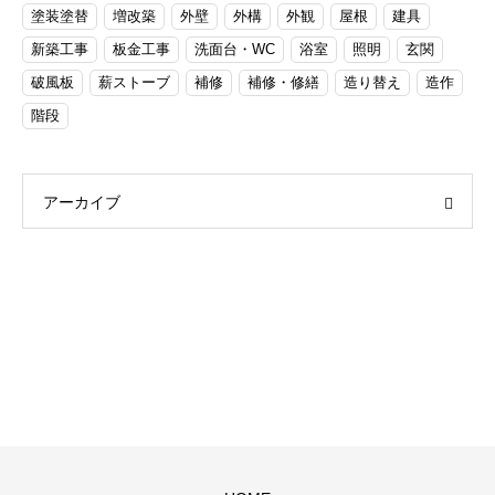
塗装塗替
増改築
外壁
外構
外観
屋根
建具
新築工事
板金工事
洗面台・WC
浴室
照明
玄関
破風板
薪ストーブ
補修
補修・修繕
造り替え
造作
階段
アーカイブ