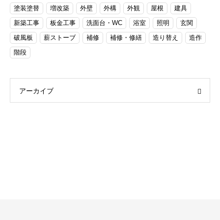
塗装塗替
増改築
外壁
外構
外観
屋根
建具
新築工事
板金工事
洗面台・WC
浴室
照明
玄関
破風板
薪ストーブ
補修
補修・修繕
造り替え
造作
階段
アーカイブ