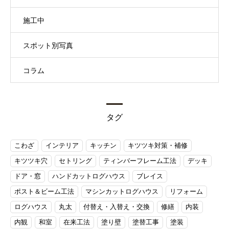
施工中
スポット別写真
コラム
タグ
こわざ
インテリア
キッチン
キツツキ対策・補修
キツツキ穴
セトリング
ティンバーフレーム工法
デッキ
ドア・窓
ハンドカットログハウス
ブレイス
ポスト＆ビーム工法
マシンカットログハウス
リフォーム
ログハウス
丸太
付替え・入替え・交換
修繕
内装
内観
和室
在来工法
塗り壁
塗替工事
塗装