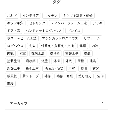
タグ
こわざ
インテリア
キッチン
キツツキ対策・補修
キツツキ穴
セトリング
ティンバーフレーム工法
デッキ
ドア・窓
ハンドカットログハウス
ブレイス
ポスト＆ビーム工法
マシンカットログハウス
リフォーム
ログハウス
丸太
付替え・入替え・交換
修繕
内装
内観
和室
在来工法
塗り壁
塗替工事
塗装
塗装塗替
増改築
外壁
外構
外観
屋根
建具
新築工事
板金工事
洗面台・WC
浴室
照明
玄関
破風板
薪ストーブ
補修
補修・修繕
造り替え
造作
階段
アーカイブ