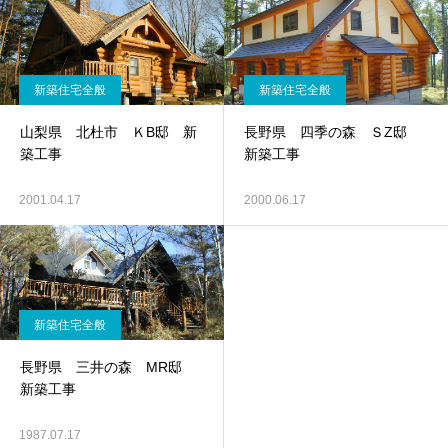
新築住宅全般
新築住宅全般
山梨県 北杜市 ＫB邸 新
長野県 四季の森 ＳZ邸
築工事
新築工事
2001.04.17
2000.06.17
新築住宅全般
長野県 三井の森 MR邸
新築工事
1987.07.17