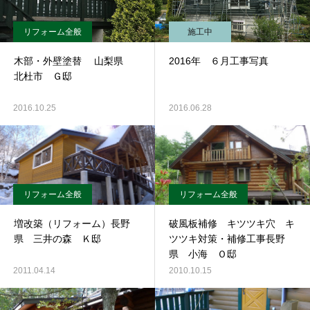
リフォーム全般
施工中
木部・外壁塗替 山梨県
2016年 ６月工事写真
北杜市 Ｇ邸
2016.10.25
2016.06.28
リフォーム全般
リフォーム全般
増改築（リフォーム）長野
破風板補修 キツツキ穴 キ
県 三井の森 Ｋ邸
ツツキ対策・補修工事長野
県 小海 Ｏ邸
2011.04.14
2010.10.15