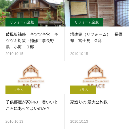
リフォーム全般
リフォーム全般
破風板補修 キツツキ穴 キ
増改築（リフォーム） 長野
ツツキ対策・補修工事長野
県 富士見 G邸
県 小海 Ｏ邸
2010.10.15
2010.10.15
コラム
コラム
子供部屋が家中の一番いいと
家造りの 最大公約数
ころにあってよいのか？
2010.10.13
2010.10.13