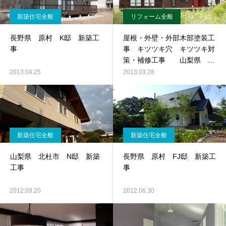
新築住宅全般
リフォーム全般
長野県 原村 K邸 新築工
屋根・外壁・外部木部塗装工
事
事 キツツキ穴 キツツキ対
策・補修工事 山梨県 韮
崎市 Y邸
2013.04.25
2013.03.28
新築住宅全般
新築住宅全般
山梨県 北杜市 N邸 新築
長野県 原村 FJ邸 新築工
工事
事
2012.09.20
2012.06.30