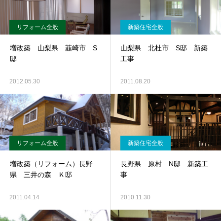
リフォーム全般
新築住宅全般
増改築 山梨県 韮崎市 S
山梨県 北杜市 S邸 新築
邸
工事
2012.05.30
2011.08.20
リフォーム全般
新築住宅全般
増改築（リフォーム）長野
長野県 原村 N邸 新築工
県 三井の森 Ｋ邸
事
2011.04.14
2010.11.30