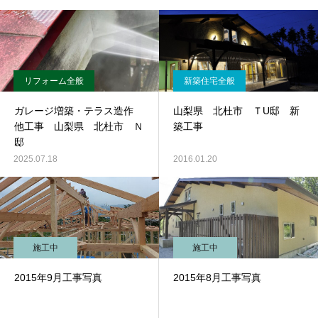
リフォーム全般
新築住宅全般
ガレージ増築・テラス造作
山梨県 北杜市 ＴU邸 新
他工事 山梨県 北杜市 Ｎ
築工事
邸
2025.07.18
2016.01.20
施工中
施工中
2015年9月工事写真
2015年8月工事写真