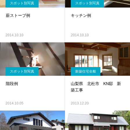
スポット別写真
スポット別写真
薪ストーブ例
キッチン例
2014.10.10
2014.10.10
スポット別写真
新築住宅全般
階段例
山梨県 北杜市 KN邸 新
築工事
2014.10.05
2013.12.20